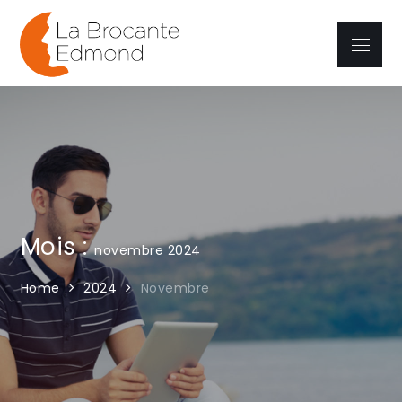
Skip
to
Menu
La brocante
content
Edmond
Mois :
novembre 2024
Home
2024
Novembre