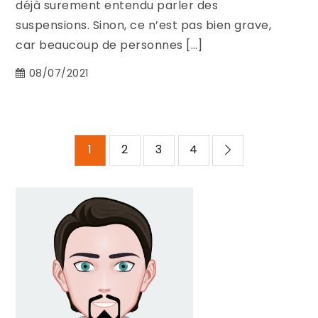
déjà surement entendu parler des
suspensions. Sinon, ce n’est pas bien grave,
car beaucoup de personnes […]
08/07/2021
Pagination
1
2
3
4
des
publications