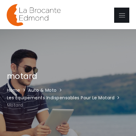
Skip
to
Menu
La brocante
content
Edmond
motard
Home
Auto & Moto
Les Équipements Indispensables Pour Le Motard
Motard