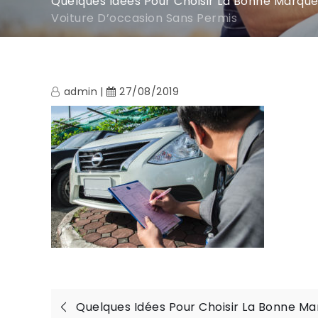
Quelques Idées Pour Choisir La Bonne Marque
Voiture D’occasion Sans Permis
admin
27/08/2019
Navigation
Quelques Idées Pour Choisir La Bonne M