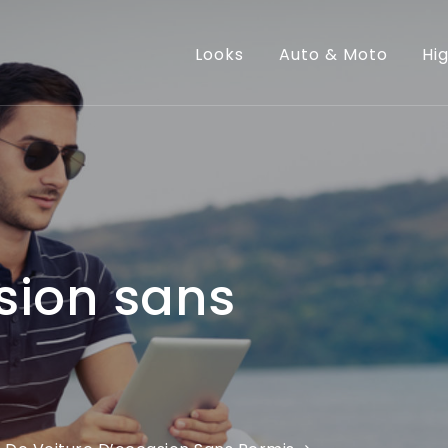
te Edmond
Looks
Auto & Moto
Hi
sion sans