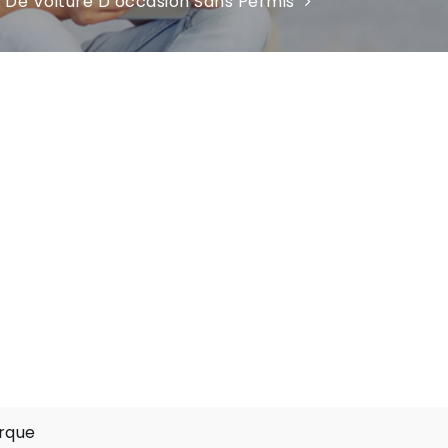
 De Voiture D’occasion Sans Permis
arque