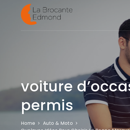
Skip
to
La brocan
content
voiture d’occa
permis
Home
Auto & Moto