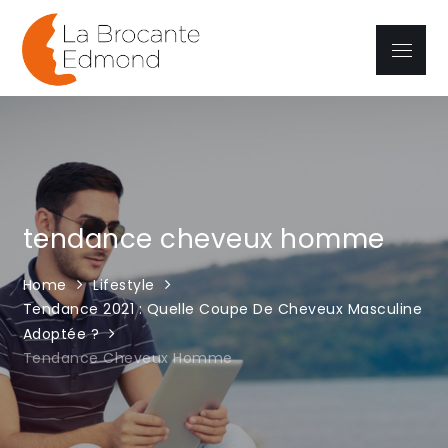
Skip
to
Menu
La brocante
content
Edmond
tendance cheveux homme
Home
Lifestyle
Tendance 2021 : Quelle Coupe De Cheveux Masculine
Adoptée ?
Tendance Cheveux Homme