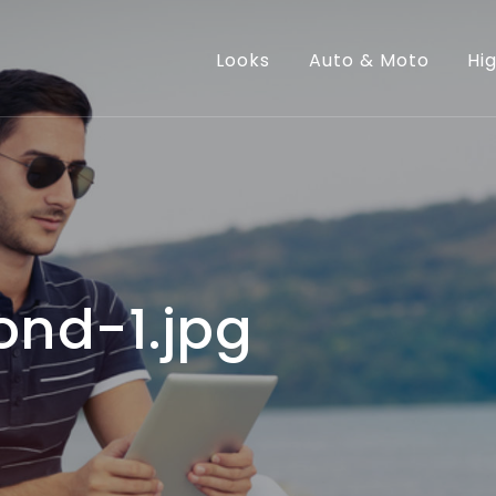
te Edmond
Looks
Auto & Moto
Hi
nd-1.jpg