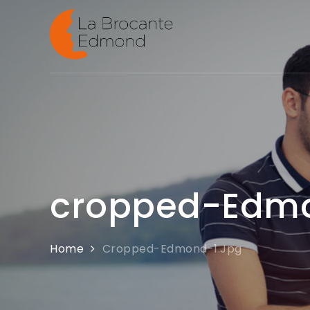
Skip
to
La brocan
content
cropped-Edmo
Home
Cropped-Edmond-1.jpg