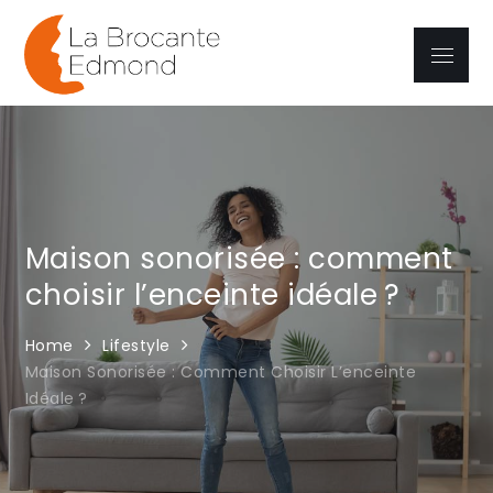
Skip
to
Menu
La brocante
content
Edmond
Maison sonorisée : comment
choisir l’enceinte idéale ?
Home
Lifestyle
Maison Sonorisée : Comment Choisir L’enceinte
Idéale ?